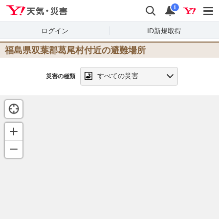
Yahoo!天気・災害
検索
通知
i
ログイン
ID新規取得
福島県双葉郡葛尾村
付近の避難場所
すべての災害
災害の種類