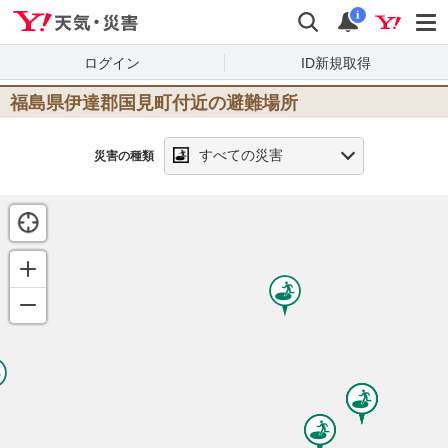
Yahoo!天気・災害
検索
通知
i
ログイン
ID新規取得
福島県伊達郡国見町
付近の避難場所
すべての災害
災害の種類