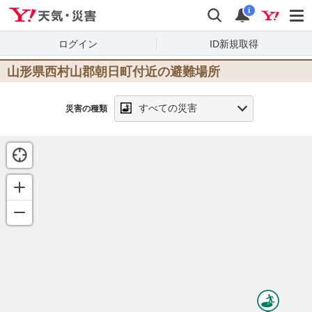
Yahoo!天気・災害
検索
通知
i
ログイン
ID新規取得
山形県西村山郡朝日町
付近の避難場所
すべての災害
災害の種類