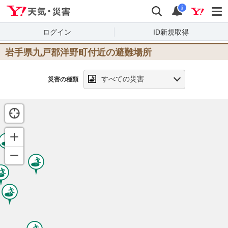
Yahoo!天気・災害
検索
通知
i
ログイン
ID新規取得
岩手県九戸郡洋野町
付近の避難場所
すべての災害
災害の種類