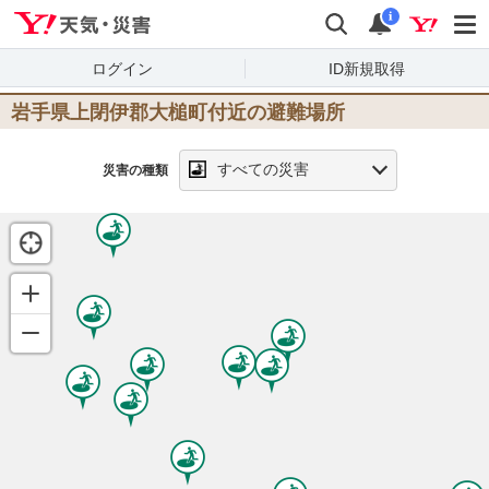
Yahoo!天気・災害
検索
通知
i
ログイン
ID新規取得
岩手県上閉伊郡大槌町
付近の避難場所
すべての災害
災害の種類