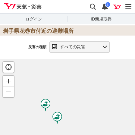
Yahoo!天気・災害
検索
通知
i
ログイン
ID新規取得
岩手県花巻市
付近の避難場所
すべての災害
災害の種類