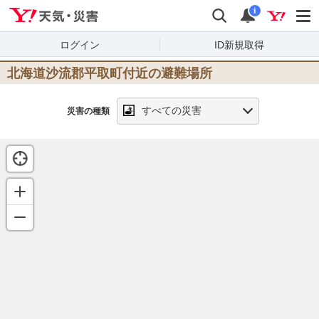
Yahoo!天気・災害
検索
通知
i
ログイン
ID新規取得
北海道沙流郡平取町
付近の避難場所
すべての災害
災害の種類