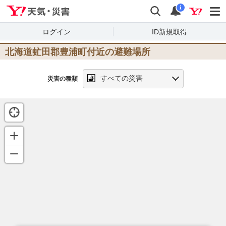
Yahoo!天気・災害
検索
通知
i
ログイン
ID新規取得
北海道虻田郡豊浦町
付近の避難場所
すべての災害
災害の種類