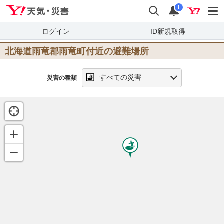
Yahoo!天気・災害
検索
通知
i
ログイン
ID新規取得
北海道雨竜郡雨竜町
付近の避難場所
すべての災害
災害の種類