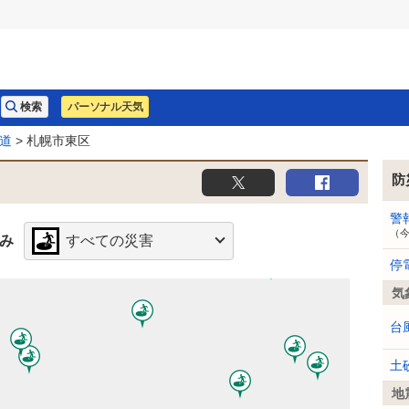
パーソナル天気
道
> 札幌市東区
防
警
（
み
すべての災害
停
気
台
土
地