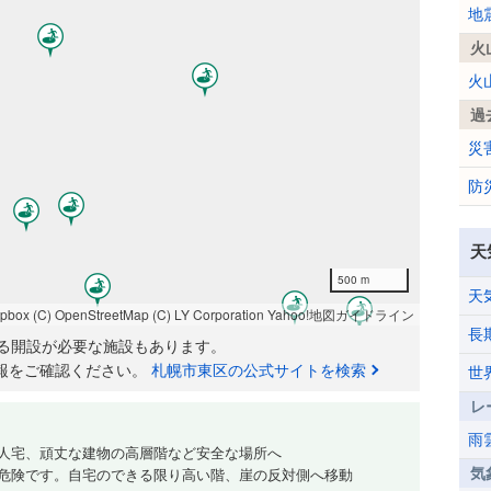
地
火
火
過
災
防
天
500 m
天
apbox
(C) OpenStreetMap
(C) LY Corporation
Yahoo!地図ガイドライン
長
る開設が必要な施設もあります。
報をご確認ください。
札幌市東区の公式サイトを検索
世
レ
雨
人宅、頑丈な建物の高層階など安全な場所へ
気
危険です。自宅のできる限り高い階、崖の反対側へ移動