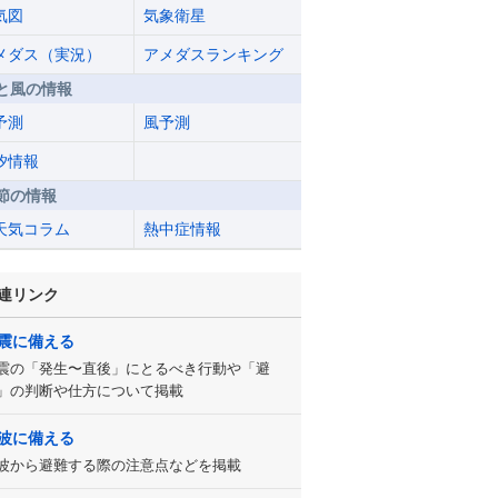
気図
気象衛星
メダス（実況）
アメダスランキング
と風の情報
予測
風予測
汐情報
節の情報
天気コラム
熱中症情報
連リンク
震に備える
震の「発生〜直後」にとるべき行動や「避
」の判断や仕方について掲載
波に備える
波から避難する際の注意点などを掲載