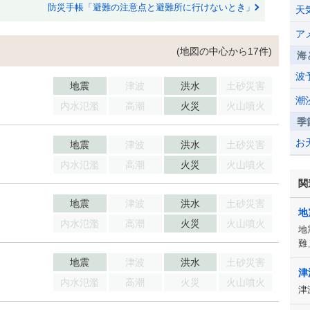
防災手帳「避難の注意点と避難所に行けないとき」
天
ア
(地図の中心から17件)
海
波
地震
津波
洪水
土砂災害
潮
内水氾濫
高潮
火災
火山噴火
季
お
地震
津波
洪水
土砂災害
内水氾濫
高潮
火災
火山噴火
関
地震
津波
洪水
土砂災害
地
内水氾濫
高潮
火災
火山噴火
地
難
地震
津波
洪水
土砂災害
津
内水氾濫
高潮
火災
火山噴火
津