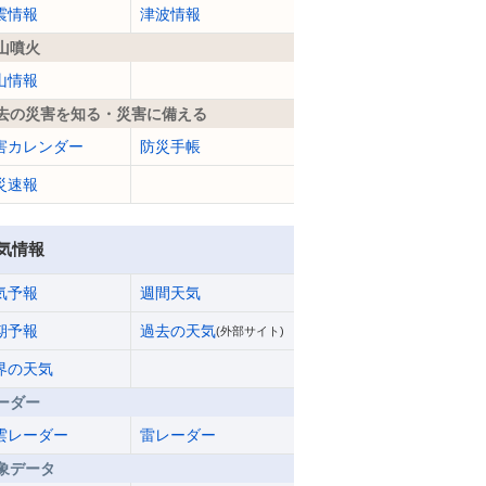
震情報
津波情報
山噴火
山情報
去の災害を知る・災害に備える
害カレンダー
防災手帳
災速報
気情報
気予報
週間天気
期予報
過去の天気
(外部サイト)
界の天気
ーダー
雲レーダー
雷レーダー
象データ