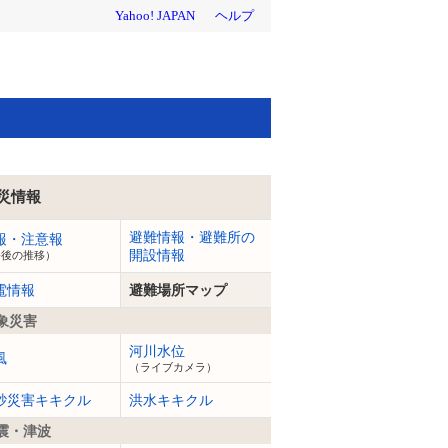
災情報
避難情報・避難所の
報・注意報
開設情報
今後の推移）
電情報
避難場所マップ
象災害
河川水位
風
（ライブカメラ）
砂災害キキクル
洪水キキクル
震・津波