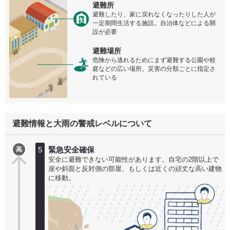
避難所
避難したり、家に戻れなくなったりした人が
一定期間生活する施設。自治体などによる開
設が必要
避難場所
危険から逃れるためにまず避難する公園や校
庭などの広い場所。災害の分類ごとに指定さ
れている
避難情報と大雨の警戒レベルについて
5
緊急安全確保
高
安全に避難できない可能性があります。自宅の2階以上で
崖や斜面と反対側の部屋、もしくは近くの頑丈な高い建物
に移動。