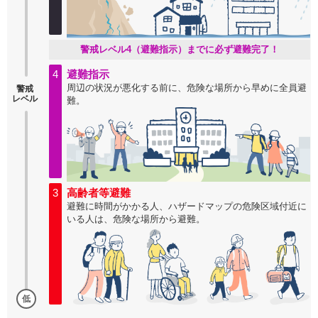
警戒レベル4（避難指示）までに必ず避難完了！
4
避難指示
周辺の状況が悪化する前に、危険な場所から早めに全員避
警戒
レベル
難。
3
高齢者等避難
避難に時間がかかる人、ハザードマップの危険区域付近に
いる人は、危険な場所から避難。
低