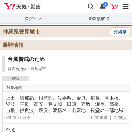
Yahoo!天気・災害
検索
通知
i
ログイン
ID新規取得
沖縄県豊見城市
沖縄県
避難情報
台風警戒のため
発表自治体：豊見城市
解除
対象地域
上田、我那覇、根差部、渡嘉敷、金良、翁長、真玉橋、
饒波、平良、高安、豊見城、田頭、嘉数、瀬長、高嶺、
与根、伊良波、座安、渡橋名、名嘉地、長堂の一部地域
8/8 13:57 発令
1,281世帯
2,739人
全域