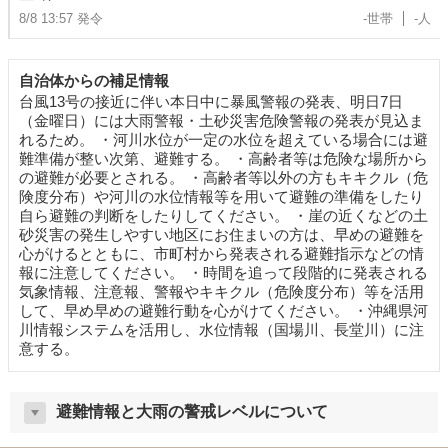
8/8 13:57 発令
-世帯
-人
自治体からの補足情報
台風13号の接近に伴い本日中に暴風警報の発表、明日7日
（金曜日）には大雨警報・土砂災害危険警報の発表が見込ま
れるため。 ・河川水位が一定の水位を超えている場合には避
難準備が整い次第、避難する。 ・高齢者等は危険な場所から
の避難が必要とされる。 ・高齢者等以外の方もキキクル（危
険度分布）や河川の水位情報等を用いて避難の準備をしたり
自ら避難の判断をしたりしてください。 ・崖の近くなどの土
砂災害の発生しやすい地区にお住まいの方は、早めの避難を
心がけるとともに、市町村から発表される避難指示などの情
報に注意してください。 ・時間を追って段階的に発表される
気象情報、注意報、警報やキキクル（危険度分布）等を活用
して、早め早めの避難行動を心がけてください。 ・沖縄県河
川情報システムを活用し、水位情報（国場川、長堂川）に注
意する。
避難情報と大雨の警戒レベルについて