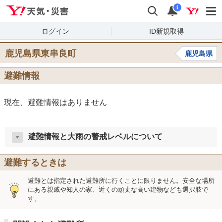
Yahoo!天気・災害
検索
通知
i
ログイン
ID新規取得
鹿児島県東串良町
鹿児島県
避難情報
現在、避難情報はありません
避難情報と大雨の警戒レベルについて
避難するときは
避難とは指定された避難所に行くことに限りません。安全な場所
にある親戚や知人の家、近くの頑丈な高い建物なども選択肢で
す。