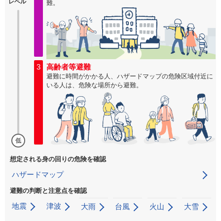
レベル
難。
3
高齢者等避難
避難に時間がかかる人、ハザードマップの危険区域付近に
いる人は、危険な場所から避難。
低
想定される身の回りの危険を確認
ハザードマップ
避難の判断と注意点を確認
地震
津波
大雨
台風
火山
大雪