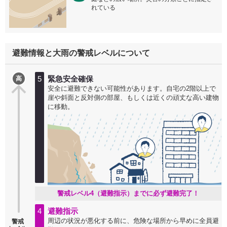
れている
避難情報と大雨の警戒レベルについて
5
緊急安全確保
高
安全に避難できない可能性があります。自宅の2階以上で
崖や斜面と反対側の部屋、もしくは近くの頑丈な高い建物
に移動。
警戒レベル4（避難指示）までに必ず避難完了！
4
避難指示
周辺の状況が悪化する前に、危険な場所から早めに全員避
警戒