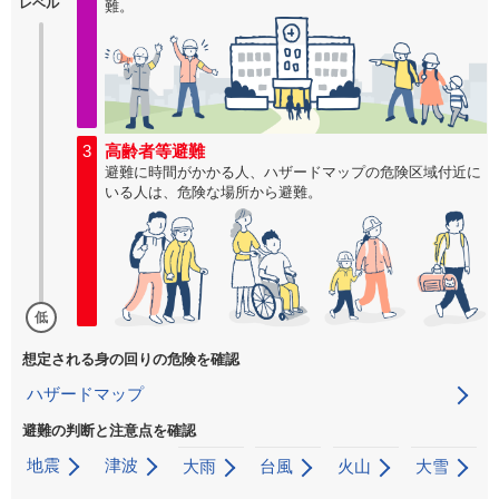
レベル
難。
3
高齢者等避難
避難に時間がかかる人、ハザードマップの危険区域付近に
いる人は、危険な場所から避難。
低
想定される身の回りの危険を確認
ハザードマップ
避難の判断と注意点を確認
地震
津波
大雨
台風
火山
大雪