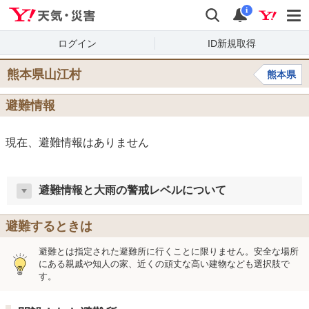
Yahoo!天気・災害
検索
通知
i
ログイン
ID新規取得
熊本県山江村
熊本県
避難情報
現在、避難情報はありません
避難情報と大雨の警戒レベルについて
避難するときは
避難とは指定された避難所に行くことに限りません。安全な場所
にある親戚や知人の家、近くの頑丈な高い建物なども選択肢で
す。