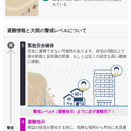
れている
避難情報と大雨の警戒レベルについて
5
緊急安全確保
高
安全に避難できない可能性があります。自宅の2階以上で
崖や斜面と反対側の部屋、もしくは近くの頑丈な高い建物
に移動。
警戒レベル4（避難指示）までに必ず避難完了！
4
避難指示
周辺の状況が悪化する前に、危険な場所から早めに全員避
警戒