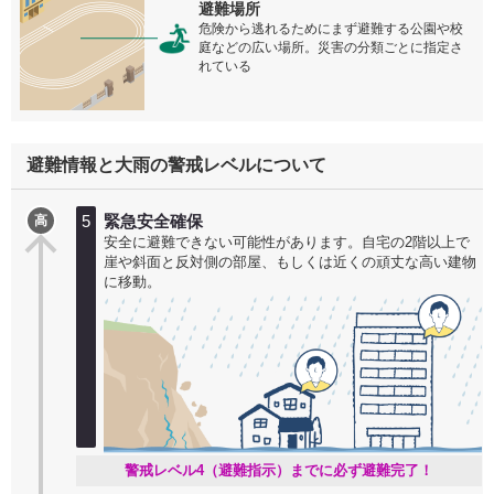
避難場所
危険から逃れるためにまず避難する公園や校
庭などの広い場所。災害の分類ごとに指定さ
れている
避難情報と大雨の警戒レベルについて
5
緊急安全確保
高
安全に避難できない可能性があります。自宅の2階以上で
崖や斜面と反対側の部屋、もしくは近くの頑丈な高い建物
に移動。
警戒レベル4（避難指示）までに必ず避難完了！