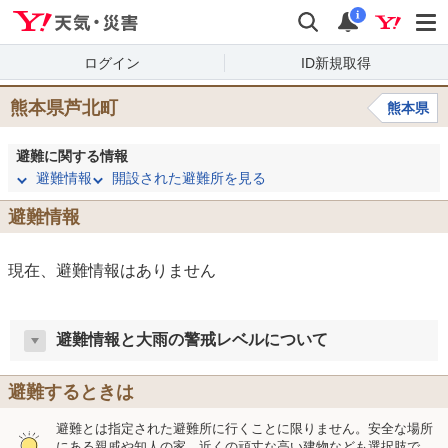
Yahoo!天気・災害
検索
通知
i
ログイン
ID新規取得
熊本県芦北町
熊本県
避難に関する情報
避難情報
開設された避難所を見る
避難情報
現在、避難情報はありません
避難情報と大雨の警戒レベルについて
避難するときは
避難とは指定された避難所に行くことに限りません。安全な場所
にある親戚や知人の家、近くの頑丈な高い建物なども選択肢で