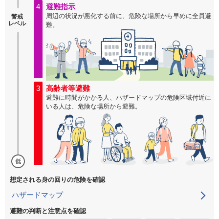
4
避難指示
周辺の状況が悪化する前に、危険な場所から早めに全員避
警戒
レベル
難。
3
高齢者等避難
避難に時間がかかる人、ハザードマップの危険区域付近に
いる人は、危険な場所から避難。
低
想定される身の回りの危険を確認
ハザードマップ
避難の判断と注意点を確認