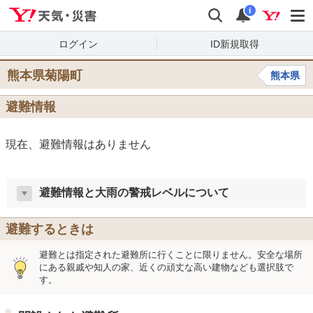
Yahoo!天気・災害
検索
通知
i
ログイン
ID新規取得
熊本県菊陽町
熊本県
避難情報
現在、避難情報はありません
避難情報と大雨の警戒レベルについて
避難するときは
避難とは指定された避難所に行くことに限りません。安全な場所
にある親戚や知人の家、近くの頑丈な高い建物なども選択肢で
す。