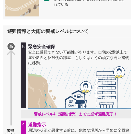
れている
避難情報と大雨の警戒レベルについて
5
緊急安全確保
高
安全に避難できない可能性があります。自宅の2階以上で
崖や斜面と反対側の部屋、もしくは近くの頑丈な高い建物
に移動。
警戒レベル4（避難指示）までに必ず避難完了！
4
避難指示
周辺の状況が悪化する前に、危険な場所から早めに全員避
警戒