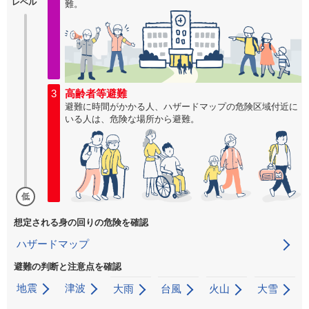
レベル
難。
3
高齢者等避難
避難に時間がかかる人、ハザードマップの危険区域付近に
いる人は、危険な場所から避難。
低
想定される身の回りの危険を確認
ハザードマップ
避難の判断と注意点を確認
地震
津波
大雨
台風
火山
大雪