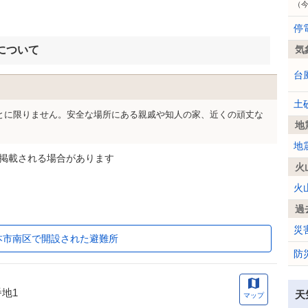
（
停
について
気
台
土
とに限りません。安全な場所にある親戚や知人の家、近くの頑丈な
地
地
掲載される場合があります
火
火
過
災
本市南区で開設された避難所
防
地1
天
マップ