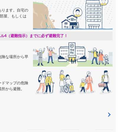
あります。自宅の
の部屋、もしくは
。
ベル4（避難指示）までに必ず避難完了！
危険な場所から早
ードマップの危険
場所から避難。