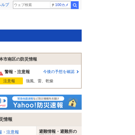
ヘルプ
100カメ
検索
本市南区の防災情報
警報・注意報
今後の予想を確認
注意報
強風、雷、乾燥
災情報
避難情報・避難所の
報・注意報