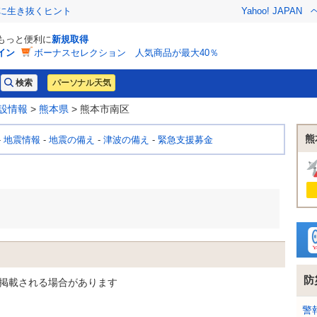
クに生き抜くヒント
Yahoo! JAPAN
でもっと便利に
新規取得
イン
ボーナスセレクション 人気商品が最大40％
パーソナル天気
設情報
>
熊本県
> 熊本市南区
熊
-
地震情報
-
地震の備え
-
津波の備え
-
緊急支援募金
防
掲載される場合があります
警