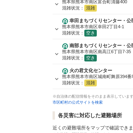
熊本県熊本市南区富合町清藤400
混雑状況：
混雑
幸田まちづくりセンター・公
熊本県熊本市南区幸田2丁目4-1
混雑状況：
空き
南部まちづくりセンター・公
熊本県熊本市南区南高江6丁目7-35
混雑状況：
空き
火の君文化センター
熊本県熊本市南区城南町舞原394番
混雑状況：
混雑
※自治体の配信情報をそのまま表示していま
市区町村の公式サイトを検索
各災害に対応した避難場所
近くの避難場所をマップで確認でき