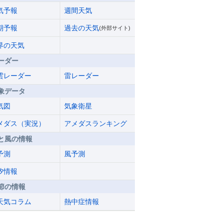
気予報
週間天気
期予報
過去の天気
(外部サイト)
界の天気
ーダー
雲レーダー
雷レーダー
象データ
気図
気象衛星
メダス（実況）
アメダスランキング
と風の情報
予測
風予測
汐情報
節の情報
天気コラム
熱中症情報