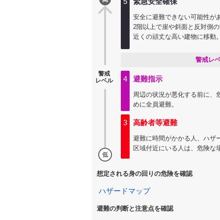
5
緊急安全確保
安全に避難できない可能性が
2階以上で崖や斜面と反対側
近くの頑丈な高い建物に移動
警戒レ
警戒
4
避難指示
レベル
周辺の状況が悪化する前に、
めに全員避難。
3
高齢者等避難
避難に時間がかかる人、ハザ
区域付近にいる人は、危険な
低
想定される身の回りの危険を確認
ハザードマップ
避難の判断と注意点を確認