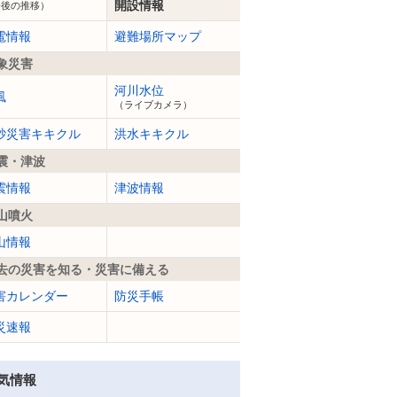
開設情報
今後の推移）
電情報
避難場所マップ
象災害
河川水位
風
（ライブカメラ）
砂災害キキクル
洪水キキクル
震・津波
震情報
津波情報
山噴火
山情報
去の災害を知る・災害に備える
害カレンダー
防災手帳
災速報
気情報