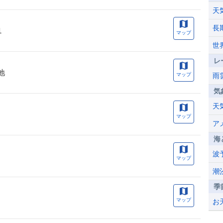
天
長
1
マップ
世
レ
地
マップ
雨
気
天
マップ
ア
海
波
マップ
潮
季
マップ
お