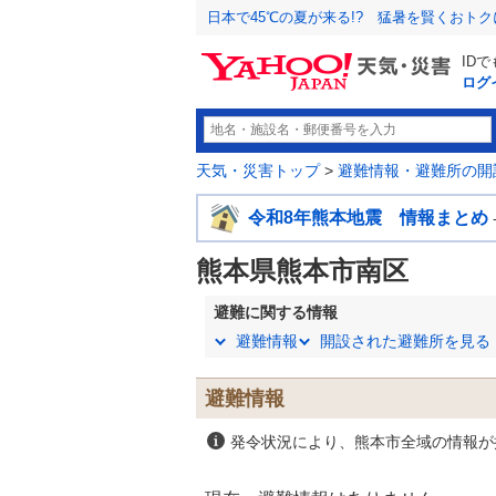
日本で45℃の夏が来る!? 猛暑を賢くおト
ID
ログ
天気・災害トップ
>
避難情報・避難所の開
令和8年熊本地震 情報まとめ
熊本県熊本市南区
避難に関する情報
避難情報
開設された避難所を見る
避難情報
発令状況により、熊本市全域の情報が