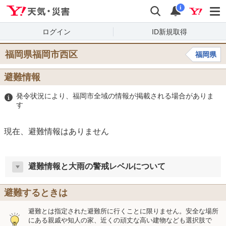
Yahoo!天気・災害
検索
通知
i
ログイン
ID新規取得
福岡県福岡市西区
福岡県
避難情報
発令状況により、福岡市全域の情報が掲載される場合がありま
す
現在、避難情報はありません
避難情報と大雨の警戒レベルについて
避難するときは
避難とは指定された避難所に行くことに限りません。安全な場所
にある親戚や知人の家、近くの頑丈な高い建物なども選択肢で