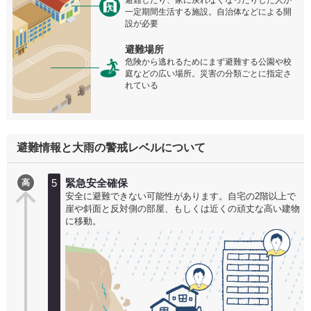
避難したり、家に戻れなくなったりした人が
一定期間生活する施設。自治体などによる開
設が必要
避難場所
危険から逃れるためにまず避難する公園や校
庭などの広い場所。災害の分類ごとに指定さ
れている
避難情報と大雨の警戒レベルについて
5
緊急安全確保
高
安全に避難できない可能性があります。自宅の2階以上で
崖や斜面と反対側の部屋、もしくは近くの頑丈な高い建物
に移動。