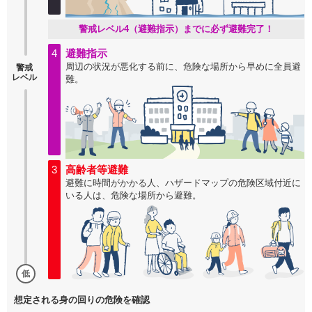
警戒レベル4（避難指示）までに必ず避難完了！
4
避難指示
周辺の状況が悪化する前に、危険な場所から早めに全員避
警戒
レベル
難。
3
高齢者等避難
避難に時間がかかる人、ハザードマップの危険区域付近に
いる人は、危険な場所から避難。
低
想定される身の回りの危険を確認