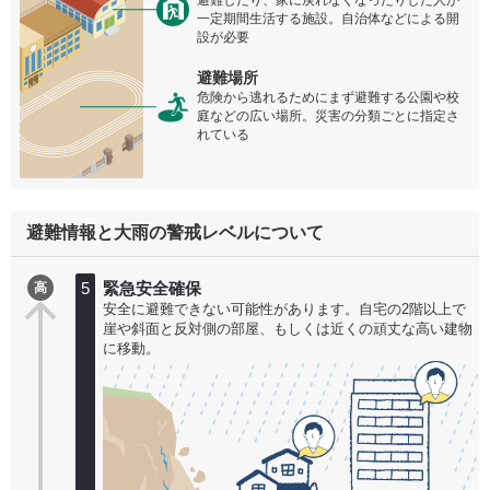
避難したり、家に戻れなくなったりした人が
一定期間生活する施設。自治体などによる開
設が必要
避難場所
危険から逃れるためにまず避難する公園や校
庭などの広い場所。災害の分類ごとに指定さ
れている
避難情報と大雨の警戒レベルについて
5
緊急安全確保
高
安全に避難できない可能性があります。自宅の2階以上で
崖や斜面と反対側の部屋、もしくは近くの頑丈な高い建物
に移動。