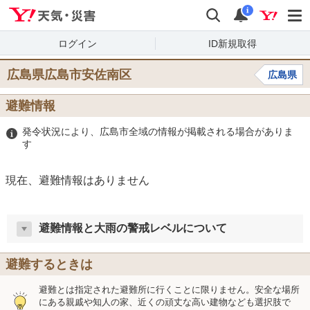
Yahoo!天気・災害
検索
通知
i
ログイン
ID新規取得
広島県広島市安佐南区
広島県
避難情報
発令状況により、広島市全域の情報が掲載される場合がありま
す
現在、避難情報はありません
避難情報と大雨の警戒レベルについて
避難するときは
避難とは指定された避難所に行くことに限りません。安全な場所
にある親戚や知人の家、近くの頑丈な高い建物なども選択肢で