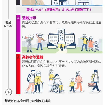
警戒レベル4（避難指示）までに必ず避難完了！
4
避難指示
周辺の状況が悪化する前に、危険な場所から早めに全員避
警戒
レベル
難。
3
高齢者等避難
避難に時間がかかる人、ハザードマップの危険区域付近に
いる人は、危険な場所から避難。
低
想定される身の回りの危険を確認