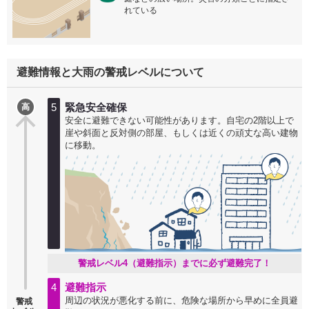
れている
避難情報と大雨の警戒レベルについて
5
緊急安全確保
高
安全に避難できない可能性があります。自宅の2階以上で
崖や斜面と反対側の部屋、もしくは近くの頑丈な高い建物
に移動。
警戒レベル4（避難指示）までに必ず避難完了！
4
避難指示
周辺の状況が悪化する前に、危険な場所から早めに全員避
警戒