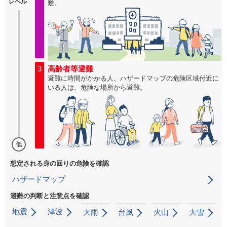
レベル
難。
3
高齢者等避難
避難に時間がかかる人、ハザードマップの危険区域付近に
いる人は、危険な場所から避難。
低
想定される身の回りの危険を確認
ハザードマップ
避難の判断と注意点を確認
地震
津波
大雨
台風
火山
大雪