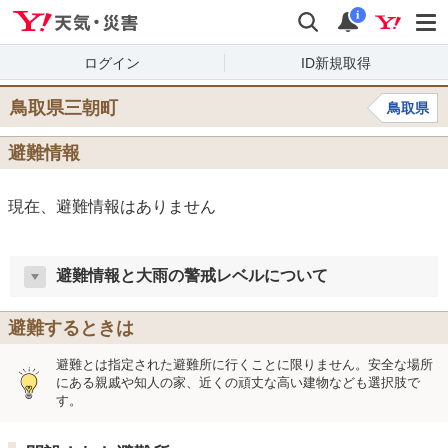
Yahoo!天気・災害
検索
通知
i
ログイン
ID新規取得
鳥取県三朝町
鳥取県
避難情報
現在、避難情報はありません
避難情報と大雨の警戒レベルについて
避難するときは
避難とは指定された避難所に行くことに限りません。安全な場所
にある親戚や知人の家、近くの頑丈な高い建物なども選択肢で
す。