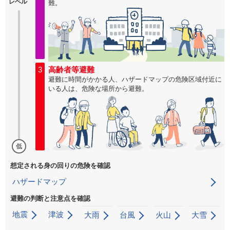
レベル
難。
3
高齢者等避難
避難に時間がかかる人、ハザードマップの危険区域付近に
いる人は、危険な場所から避難。
低
想定される身の回りの危険を確認
ハザードマップ
避難の判断と注意点を確認
地震
津波
大雨
台風
火山
大雪