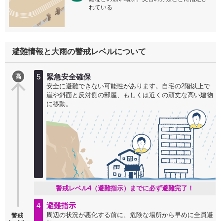
れている
避難情報と大雨の警戒レベルについて
5
緊急安全確保
高
安全に避難できない可能性があります。自宅の2階以上で
崖や斜面と反対側の部屋、もしくは近くの頑丈な高い建物
に移動。
警戒レベル4（避難指示）までに必ず避難完了！
4
避難指示
周辺の状況が悪化する前に、危険な場所から早めに全員避
警戒