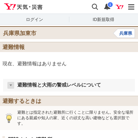
Yahoo!天気・災害
検索
通知
i
ログイン
ID新規取得
兵庫県加東市
兵庫県
避難情報
現在、避難情報はありません
避難情報と大雨の警戒レベルについて
避難するときは
避難とは指定された避難所に行くことに限りません。安全な場所
にある親戚や知人の家、近くの頑丈な高い建物なども選択肢で
す。