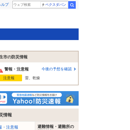
ヘルプ
ペクスダバン
検索
生市の防災情報
警報・注意報
今後の予想を確認
注意報
雷、乾燥
災情報
避難情報・避難所の
報・注意報