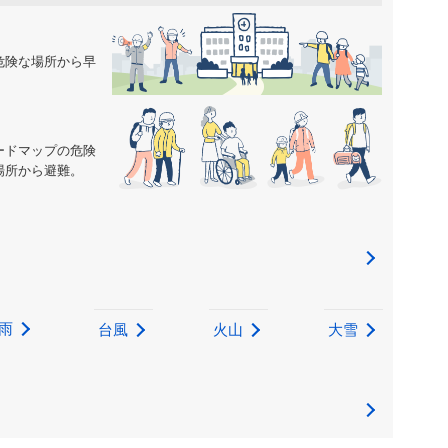
危険な場所から早
ードマップの危険
場所から避難。
雨
台風
火山
大雪