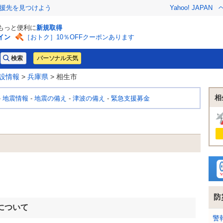
援先を見つけよう
Yahoo! JAPAN
でもっと便利に
新規取得
イン
［おトク］10％OFFクーポンあります
パーソナル天気
設情報
>
兵庫県
> 相生市
相
-
地震情報
-
地震の備え
-
津波の備え
-
緊急支援募金
防
について
警