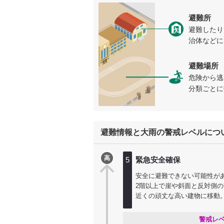
避難所
避難したり
治体などに
避難場所
危険から逃
分類ごとに
避難情報と大雨の警戒レベルにつ
高
5
緊急安全確保
安全に避難できない可能性が
2階以上で崖や斜面と反対側
近くの頑丈な高い建物に移動
警戒レ