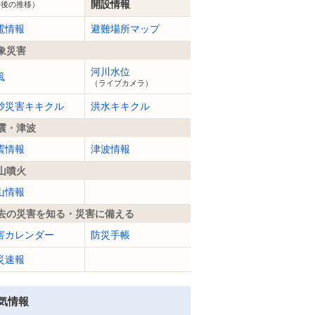
開設情報
今後の推移）
電情報
避難場所マップ
象災害
河川水位
風
（ライブカメラ）
砂災害キキクル
洪水キキクル
震・津波
震情報
津波情報
山噴火
山情報
去の災害を知る・災害に備える
害カレンダー
防災手帳
災速報
気情報