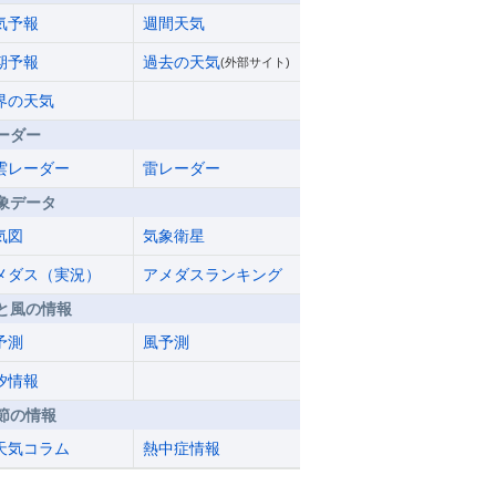
気予報
週間天気
期予報
過去の天気
(外部サイト)
界の天気
ーダー
雲レーダー
雷レーダー
象データ
気図
気象衛星
メダス（実況）
アメダスランキング
と風の情報
予測
風予測
汐情報
節の情報
天気コラム
熱中症情報