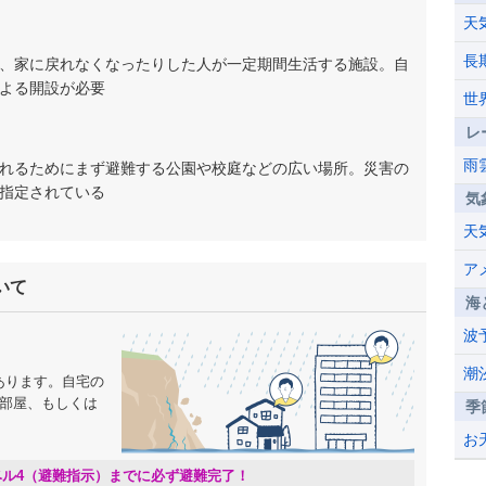
天
長
、家に戻れなくなったりした人が一定期間生活する施設。自
よる開設が必要
世
レ
雨
れるためにまず避難する公園や校庭などの広い場所。災害の
指定されている
気
天
ア
いて
海
波
潮
あります。自宅の
の部屋、もしくは
季
。
お
ベル4（避難指示）までに必ず避難完了！