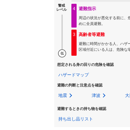
警戒
4
避難指示
レベル
周辺の状況が悪化する前に、
めに全員避難。
3
高齢者等避難
避難に時間がかかる人、ハザ
区域付近にいる人は、危険な
低
想定される身の回りの危険を確認
ハザードマップ
避難の判断と注意点を確認
地震
津波
大
避難するときの持ち物を確認
持ち出し品リスト