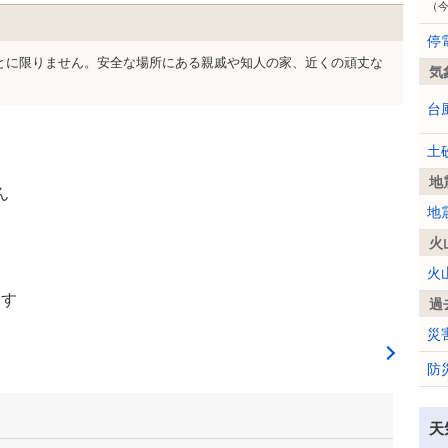
（
停
とに限りません。安全な場所にある親戚や知人の家、近くの頑丈な
気
台
土
地
ん
地
火
火
ます
過
災
防
天