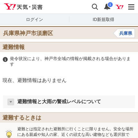
Yahoo!天気・災害
検索
通知
i
ログイン
ID新規取得
兵庫県神戸市須磨区
兵庫県
避難情報
発令状況により、神戸市全域の情報が掲載される場合がありま
す
現在、避難情報はありません
避難情報と大雨の警戒レベルについて
避難するときは
避難とは指定された避難所に行くことに限りません。安全な場所
にある親戚や知人の家、近くの頑丈な高い建物なども選択肢で