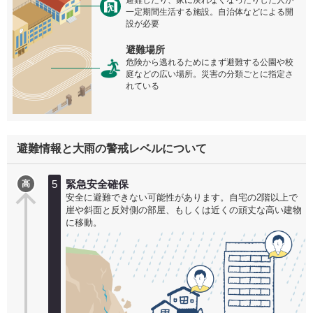
避難したり、家に戻れなくなったりした人が
一定期間生活する施設。自治体などによる開
設が必要
避難場所
危険から逃れるためにまず避難する公園や校
庭などの広い場所。災害の分類ごとに指定さ
れている
避難情報と大雨の警戒レベルについて
5
緊急安全確保
高
安全に避難できない可能性があります。自宅の2階以上で
崖や斜面と反対側の部屋、もしくは近くの頑丈な高い建物
に移動。