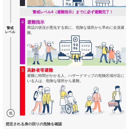
警戒レベル4（避難指示）までに必ず避難完了！
4
避難指示
周辺の状況が悪化する前に、危険な場所から早めに全員避
警戒
レベル
難。
3
高齢者等避難
避難に時間がかかる人、ハザードマップの危険区域付近に
いる人は、危険な場所から避難。
低
想定される身の回りの危険を確認