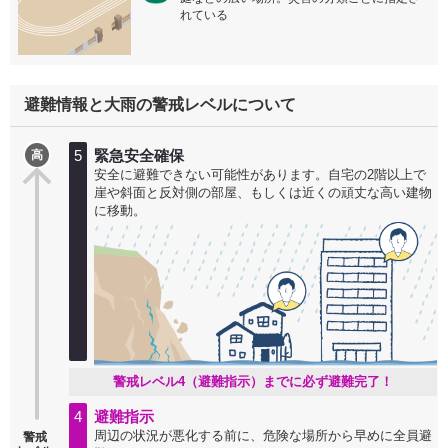
れている
避難情報と大雨の警戒レベルについて
5
緊急安全確保
高
安全に避難できない可能性があります。自宅の2階以上で
崖や斜面と反対側の部屋、もしくは近くの頑丈な高い建物
に移動。
警戒レベル4（避難指示）までに必ず避難完了！
4
避難指示
周辺の状況が悪化する前に、危険な場所から早めに全員避
警戒