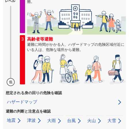
レベル
難。
3
高齢者等避難
避難に時間がかかる人、ハザードマップの危険区域付近に
いる人は、危険な場所から避難。
低
想定される身の回りの危険を確認
ハザードマップ
避難の判断と注意点を確認
地震
津波
大雨
台風
火山
大雪