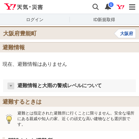
Yahoo!天気・災害
検索
通知
i
ログイン
ID新規取得
大阪府豊能町
大阪府
避難情報
現在、避難情報はありません
避難情報と大雨の警戒レベルについて
避難するときは
避難とは指定された避難所に行くことに限りません。安全な場所
にある親戚や知人の家、近くの頑丈な高い建物なども選択肢で
す。