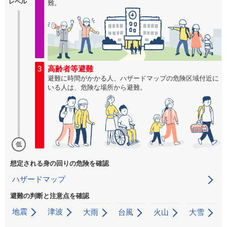
レベル
難。
3
高齢者等避難
避難に時間がかかる人、ハザードマップの危険区域付近に
いる人は、危険な場所から避難。
低
想定される身の回りの危険を確認
ハザードマップ
避難の判断と注意点を確認
地震
津波
大雨
台風
火山
大雪