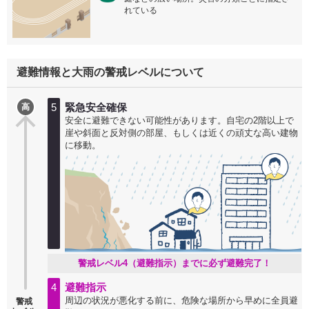
れている
避難情報と大雨の警戒レベルについて
5
緊急安全確保
高
安全に避難できない可能性があります。自宅の2階以上で
崖や斜面と反対側の部屋、もしくは近くの頑丈な高い建物
に移動。
警戒レベル4（避難指示）までに必ず避難完了！
4
避難指示
周辺の状況が悪化する前に、危険な場所から早めに全員避
警戒