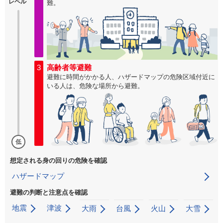
レベル
難。
3
高齢者等避難
避難に時間がかかる人、ハザードマップの危険区域付近に
いる人は、危険な場所から避難。
低
想定される身の回りの危険を確認
ハザードマップ
避難の判断と注意点を確認
地震
津波
大雨
台風
火山
大雪