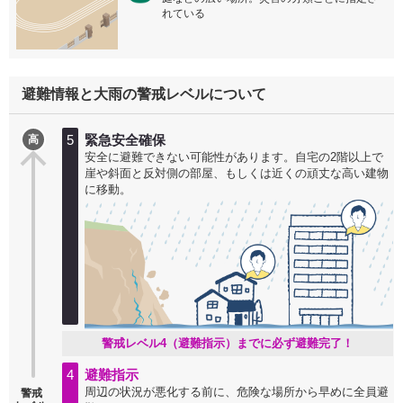
れている
避難情報と大雨の警戒レベルについて
5
緊急安全確保
高
安全に避難できない可能性があります。自宅の2階以上で
崖や斜面と反対側の部屋、もしくは近くの頑丈な高い建物
に移動。
警戒レベル4（避難指示）までに必ず避難完了！
4
避難指示
周辺の状況が悪化する前に、危険な場所から早めに全員避
警戒