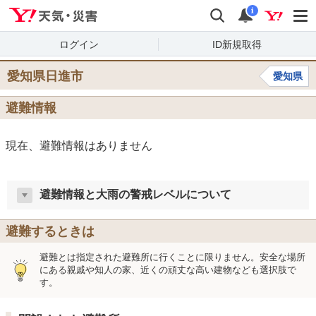
Yahoo!天気・災害
検索
通知
i
ログイン
ID新規取得
愛知県日進市
愛知県
避難情報
現在、避難情報はありません
避難情報と大雨の警戒レベルについて
避難するときは
避難とは指定された避難所に行くことに限りません。安全な場所
にある親戚や知人の家、近くの頑丈な高い建物なども選択肢で
す。