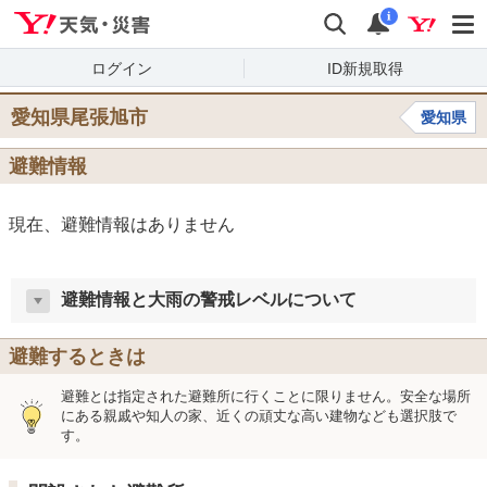
Yahoo!天気・災害
検索
通知
i
ログイン
ID新規取得
愛知県尾張旭市
愛知県
避難情報
現在、避難情報はありません
避難情報と大雨の警戒レベルについて
避難するときは
避難とは指定された避難所に行くことに限りません。安全な場所
にある親戚や知人の家、近くの頑丈な高い建物なども選択肢で
す。