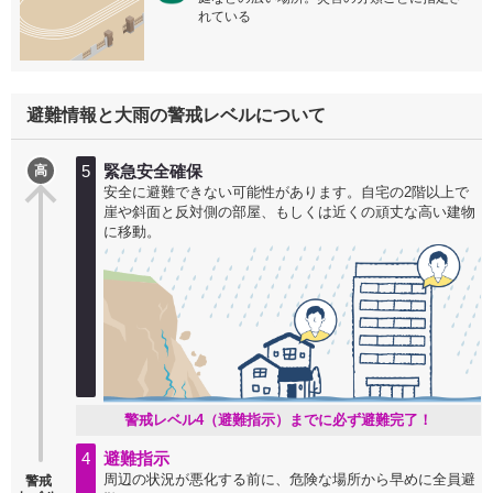
れている
避難情報と大雨の警戒レベルについて
5
緊急安全確保
高
安全に避難できない可能性があります。自宅の2階以上で
崖や斜面と反対側の部屋、もしくは近くの頑丈な高い建物
に移動。
警戒レベル4（避難指示）までに必ず避難完了！
4
避難指示
周辺の状況が悪化する前に、危険な場所から早めに全員避
警戒