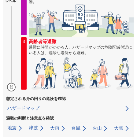
レベル
難。
3
高齢者等避難
避難に時間がかかる人、ハザードマップの危険区域付近に
いる人は、危険な場所から避難。
低
想定される身の回りの危険を確認
ハザードマップ
避難の判断と注意点を確認
地震
津波
大雨
台風
火山
大雪