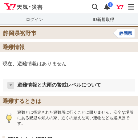
Yahoo!天気・災害
検索
通知
i
ログイン
ID新規取得
静岡県裾野市
静岡県
避難情報
現在、避難情報はありません
避難情報と大雨の警戒レベルについて
避難するときは
避難とは指定された避難所に行くことに限りません。安全な場所
にある親戚や知人の家、近くの頑丈な高い建物なども選択肢で
す。