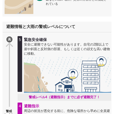
れている
避難情報と大雨の警戒レベルについて
5
緊急安全確保
高
安全に避難できない可能性があります。自宅の2階以上で
崖や斜面と反対側の部屋、もしくは近くの頑丈な高い建物
に移動。
警戒レベル4（避難指示）までに必ず避難完了！
4
避難指示
周辺の状況が悪化する前に、危険な場所から早めに全員避
警戒