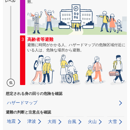
レベル
難。
3
高齢者等避難
避難に時間がかかる人、ハザードマップの危険区域付近に
いる人は、危険な場所から避難。
低
想定される身の回りの危険を確認
ハザードマップ
避難の判断と注意点を確認
地震
津波
大雨
台風
火山
大雪