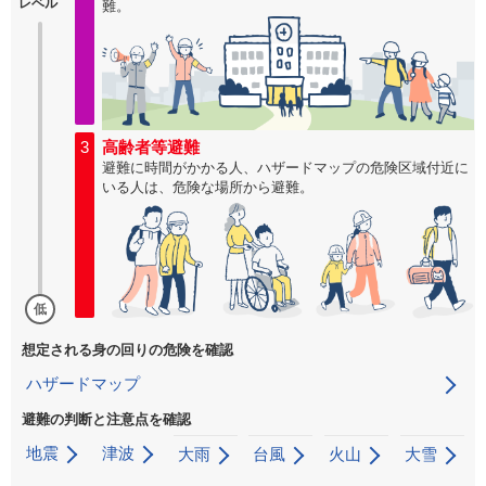
レベル
難。
3
高齢者等避難
避難に時間がかかる人、ハザードマップの危険区域付近に
いる人は、危険な場所から避難。
低
想定される身の回りの危険を確認
ハザードマップ
避難の判断と注意点を確認
地震
津波
大雨
台風
火山
大雪