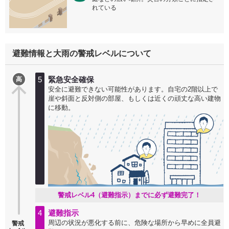
れている
避難情報と大雨の警戒レベルについて
5
緊急安全確保
高
安全に避難できない可能性があります。自宅の2階以上で
崖や斜面と反対側の部屋、もしくは近くの頑丈な高い建物
に移動。
警戒レベル4（避難指示）までに必ず避難完了！
4
避難指示
周辺の状況が悪化する前に、危険な場所から早めに全員避
警戒