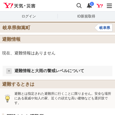
Yahoo!天気・災害
検索
通知
i
ログイン
ID新規取得
岐阜県御嵩町
岐阜県
避難情報
現在、避難情報はありません
避難情報と大雨の警戒レベルについて
避難するときは
避難とは指定された避難所に行くことに限りません。安全な場所
にある親戚や知人の家、近くの頑丈な高い建物なども選択肢で
す。