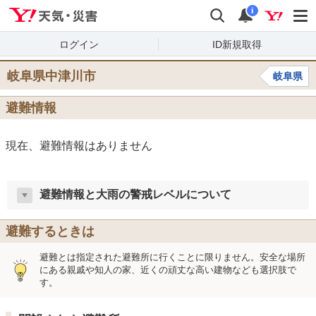
Yahoo!天気・災害
検索
通知
i
ログイン
ID新規取得
岐阜県中津川市
岐阜県
避難情報
現在、避難情報はありません
避難情報と大雨の警戒レベルについて
避難するときは
避難とは指定された避難所に行くことに限りません。安全な場所
にある親戚や知人の家、近くの頑丈な高い建物なども選択肢で
す。