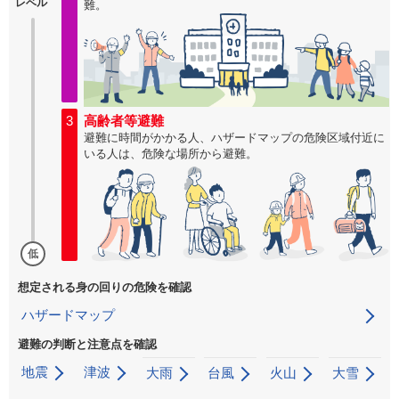
レベル
難。
3
高齢者等避難
避難に時間がかかる人、ハザードマップの危険区域付近に
いる人は、危険な場所から避難。
低
想定される身の回りの危険を確認
ハザードマップ
避難の判断と注意点を確認
地震
津波
大雨
台風
火山
大雪