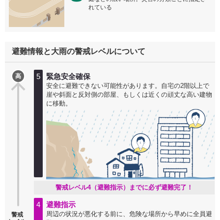
れている
避難情報と大雨の警戒レベルについて
5
緊急安全確保
高
安全に避難できない可能性があります。自宅の2階以上で
崖や斜面と反対側の部屋、もしくは近くの頑丈な高い建物
に移動。
警戒レベル4（避難指示）までに必ず避難完了！
4
避難指示
周辺の状況が悪化する前に、危険な場所から早めに全員避
警戒