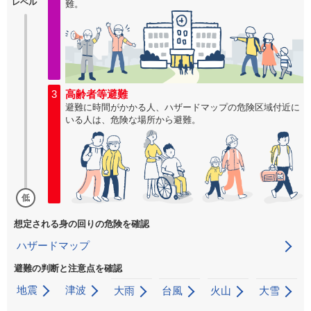
レベル
難。
3
高齢者等避難
避難に時間がかかる人、ハザードマップの危険区域付近に
いる人は、危険な場所から避難。
低
想定される身の回りの危険を確認
ハザードマップ
避難の判断と注意点を確認
地震
津波
大雨
台風
火山
大雪