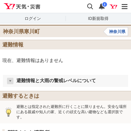
Yahoo!天気・災害
検索
通知
i
ログイン
ID新規取得
神奈川県寒川町
神奈川県
避難情報
現在、避難情報はありません
避難情報と大雨の警戒レベルについて
避難するときは
避難とは指定された避難所に行くことに限りません。安全な場所
にある親戚や知人の家、近くの頑丈な高い建物なども選択肢で
す。