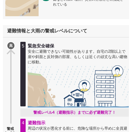
れている
避難情報と大雨の警戒レベルについて
5
緊急安全確保
高
安全に避難できない可能性があります。自宅の2階以上で
崖や斜面と反対側の部屋、もしくは近くの頑丈な高い建物
に移動。
警戒レベル4（避難指示）までに必ず避難完了！
4
避難指示
周辺の状況が悪化する前に、危険な場所から早めに全員避
警戒