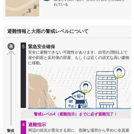
れている
避難情報と大雨の警戒レベルについて
5
緊急安全確保
高
安全に避難できない可能性があります。自宅の2階以上で
崖や斜面と反対側の部屋、もしくは近くの頑丈な高い建物
に移動。
警戒レベル4（避難指示）までに必ず避難完了！
4
避難指示
周辺の状況が悪化する前に、危険な場所から早めに全員避
警戒