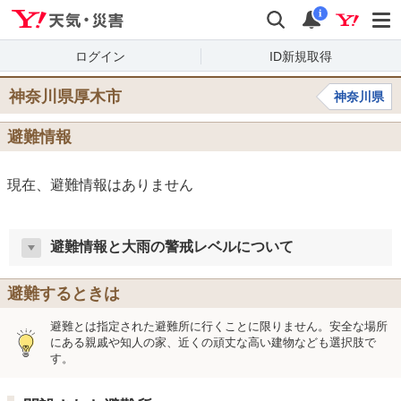
Yahoo!天気・災害
検索
通知
i
ログイン
ID新規取得
神奈川県厚木市
神奈川県
避難情報
現在、避難情報はありません
避難情報と大雨の警戒レベルについて
避難するときは
避難とは指定された避難所に行くことに限りません。安全な場所
にある親戚や知人の家、近くの頑丈な高い建物なども選択肢で
す。