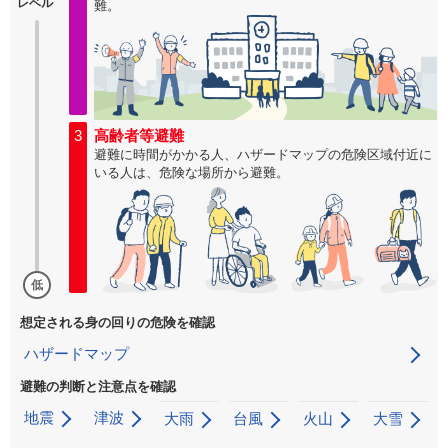
レベル
難。
3
高齢者等避難
避難に時間がかかる人、ハザードマップの危険区域付近に
いる人は、危険な場所から避難。
低
想定される身の回りの危険を確認
ハザードマップ
避難の判断と注意点を確認
地震
津波
大雨
台風
火山
大雪