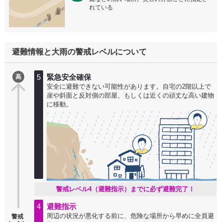
れている
避難情報と大雨の警戒レベルについて
5
緊急安全確保
高
安全に避難できない可能性があります。自宅の2階以上で
崖や斜面と反対側の部屋、もしくは近くの頑丈な高い建物
に移動。
警戒レベル4（避難指示）までに必ず避難完了！
4
避難指示
周辺の状況が悪化する前に、危険な場所から早めに全員避
警戒