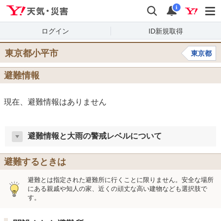
Yahoo!天気・災害
検索
通知
i
ログイン
ID新規取得
東京都小平市
東京都
避難情報
現在、避難情報はありません
避難情報と大雨の警戒レベルについて
避難するときは
避難とは指定された避難所に行くことに限りません。安全な場所
にある親戚や知人の家、近くの頑丈な高い建物なども選択肢で
す。