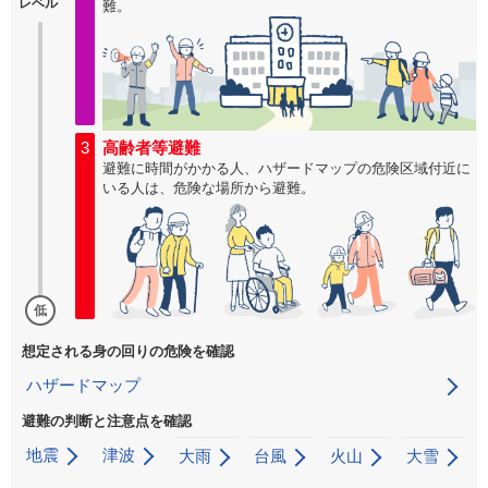
レベル
難。
3
高齢者等避難
避難に時間がかかる人、ハザードマップの危険区域付近に
いる人は、危険な場所から避難。
低
想定される身の回りの危険を確認
ハザードマップ
避難の判断と注意点を確認
地震
津波
大雨
台風
火山
大雪