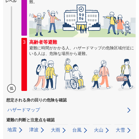
レベル
難。
3
高齢者等避難
避難に時間がかかる人、ハザードマップの危険区域付近に
いる人は、危険な場所から避難。
低
想定される身の回りの危険を確認
ハザードマップ
避難の判断と注意点を確認
地震
津波
大雨
台風
火山
大雪