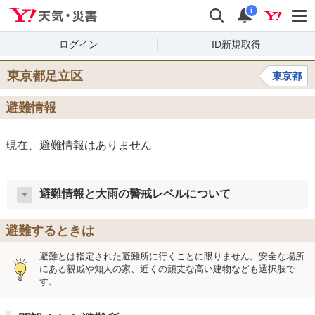
Yahoo!天気・災害
検索
通知
i
ログイン
ID新規取得
東京都足立区
東京都
避難情報
現在、避難情報はありません
避難情報と大雨の警戒レベルについて
避難するときは
避難とは指定された避難所に行くことに限りません。安全な場所
にある親戚や知人の家、近くの頑丈な高い建物なども選択肢で
す。