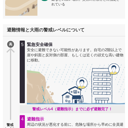
れている
避難情報と大雨の警戒レベルについて
5
緊急安全確保
高
安全に避難できない可能性があります。自宅の2階以上で
崖や斜面と反対側の部屋、もしくは近くの頑丈な高い建物
に移動。
警戒レベル4（避難指示）までに必ず避難完了！
4
避難指示
周辺の状況が悪化する前に、危険な場所から早めに全員避
警戒