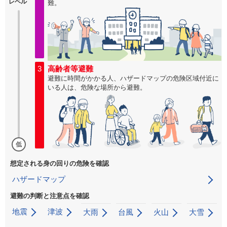
レベル
難。
3
高齢者等避難
避難に時間がかかる人、ハザードマップの危険区域付近に
いる人は、危険な場所から避難。
低
想定される身の回りの危険を確認
ハザードマップ
避難の判断と注意点を確認
地震
津波
大雨
台風
火山
大雪