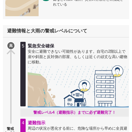
れている
避難情報と大雨の警戒レベルについて
5
緊急安全確保
高
安全に避難できない可能性があります。自宅の2階以上で
崖や斜面と反対側の部屋、もしくは近くの頑丈な高い建物
に移動。
警戒レベル4（避難指示）までに必ず避難完了！
4
避難指示
周辺の状況が悪化する前に、危険な場所から早めに全員避
警戒