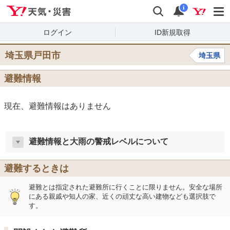
Yahoo!天気・災害
検索
通知
i
ログイン
ID新規取得
埼玉県戸田市
埼玉県
避難情報
現在、避難情報はありません
避難情報と大雨の警戒レベルについて
避難するときは
避難とは指定された避難所に行くことに限りません。安全な場所
にある親戚や知人の家、近くの頑丈な高い建物なども選択肢で
す。