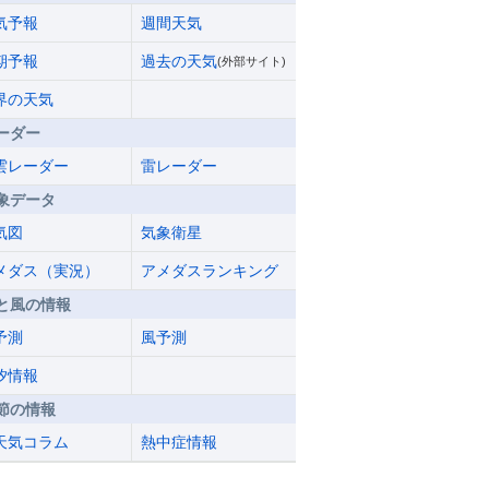
気予報
週間天気
期予報
過去の天気
(外部サイト)
界の天気
ーダー
雲レーダー
雷レーダー
象データ
気図
気象衛星
メダス（実況）
アメダスランキング
と風の情報
予測
風予測
汐情報
節の情報
天気コラム
熱中症情報