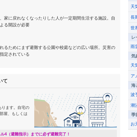
天
長
、家に戻れなくなったりした人が一定期間生活する施設。自
よる開設が必要
世
レ
雨
れるためにまず避難する公園や校庭などの広い場所。災害の
指定されている
気
天
ア
いて
海
波
潮
あります。自宅の
の部屋、もしくは
季
。
お
ベル4（避難指示）までに必ず避難完了！