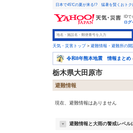
日本で45℃の夏が来る!? 猛暑を賢くおト
ID
ログ
天気・災害トップ
>
避難情報・避難所の開
令和8年熊本地震 情報まとめ
栃木県大田原市
避難情報
現在、避難情報はありません
避難情報と大雨の警戒レベル