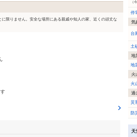
（
停
とに限りません。安全な場所にある親戚や知人の家、近くの頑丈な
気
台
土
地
ん
地
火
火
ます
過
災
防
天