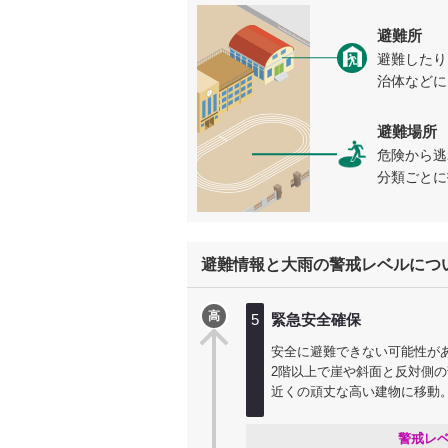
避難所
避難したり
治体などに
避難場所
危険から逃
分類ごとに
避難情報と大雨の警戒レベルにつ
高
5
緊急安全確保
安全に避難できない可能性が
2階以上で崖や斜面と反対側
近くの頑丈な高い建物に移動
警戒レ