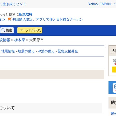
クに生き抜くヒント
Yahoo! JAPAN
でもっと便利に
新規取得
イン
初回購入限定、アプリで使えるお得なクーポン
パーソナル天気
設情報
>
栃木県
> 大田原市
大
-
地震情報
-
地震の備え
-
津波の備え
-
緊急支援募金
防
について
警