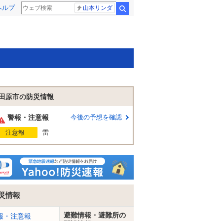
ヘルプ
山本リンダ
検索
田原市の防災情報
警報・注意報
今後の予想を確認
注意報
雷
災情報
避難情報・避難所の
報・注意報