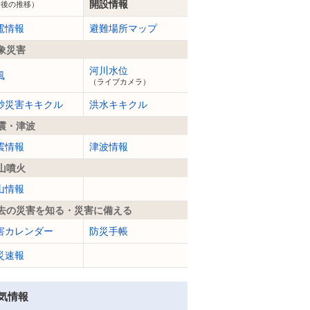
開設情報
今後の推移）
電情報
避難場所マップ
象災害
河川水位
風
（ライブカメラ）
砂災害キキクル
洪水キキクル
震・津波
震情報
津波情報
山噴火
山情報
去の災害を知る・災害に備える
害カレンダー
防災手帳
災速報
気情報