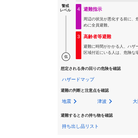
警戒
4
避難指示
レベル
周辺の状況が悪化する前に、
めに全員避難。
3
高齢者等避難
避難に時間がかかる人、ハザ
区域付近にいる人は、危険な
低
想定される身の回りの危険を確認
ハザードマップ
避難の判断と注意点を確認
地震
津波
大
避難するときの持ち物を確認
持ち出し品リスト