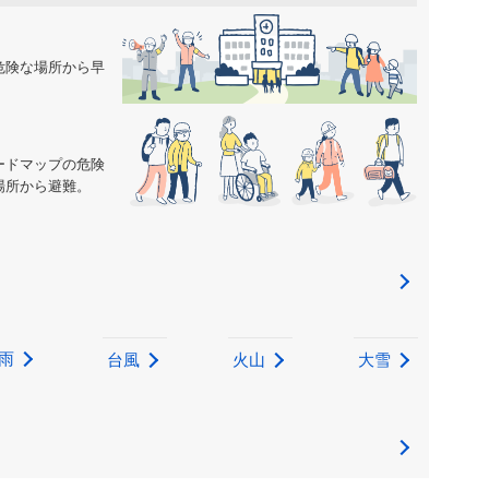
危険な場所から早
ードマップの危険
場所から避難。
雨
台風
火山
大雪