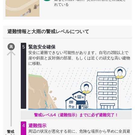
れている
避難情報と大雨の警戒レベルについて
5
緊急安全確保
高
安全に避難できない可能性があります。自宅の2階以上で
崖や斜面と反対側の部屋、もしくは近くの頑丈な高い建物
に移動。
警戒レベル4（避難指示）までに必ず避難完了！
4
避難指示
周辺の状況が悪化する前に、危険な場所から早めに全員避
警戒