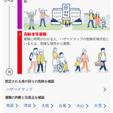
レベル
難。
3
高齢者等避難
避難に時間がかかる人、ハザードマップの危険区域付近に
いる人は、危険な場所から避難。
低
想定される身の回りの危険を確認
ハザードマップ
避難の判断と注意点を確認
地震
津波
大雨
台風
火山
大雪