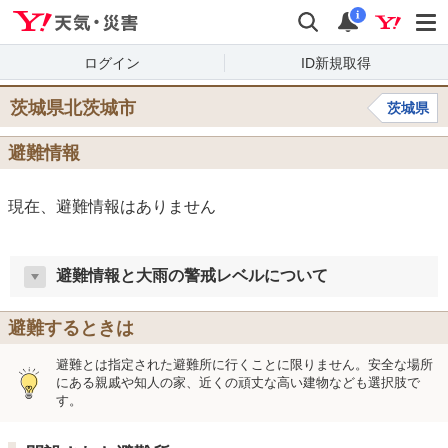
Yahoo!天気・災害
検索
通知
i
ログイン
ID新規取得
茨城県北茨城市
茨城県
避難情報
現在、避難情報はありません
避難情報と大雨の警戒レベルについて
避難するときは
避難とは指定された避難所に行くことに限りません。安全な場所
にある親戚や知人の家、近くの頑丈な高い建物なども選択肢で
す。