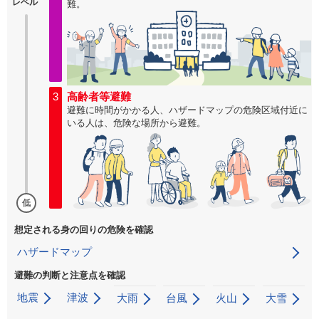
レベル
難。
3
高齢者等避難
避難に時間がかかる人、ハザードマップの危険区域付近に
いる人は、危険な場所から避難。
低
想定される身の回りの危険を確認
ハザードマップ
避難の判断と注意点を確認
地震
津波
大雨
台風
火山
大雪