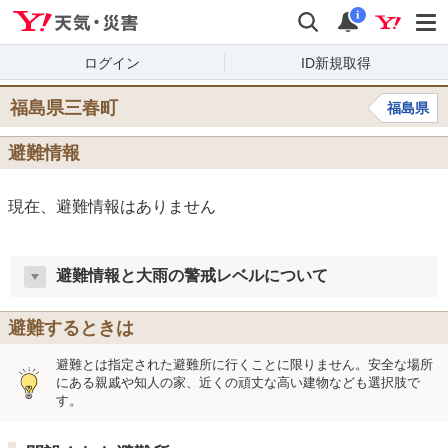
Yahoo!天気・災害
検索
通知
i
ログイン
ID新規取得
福島県三春町
福島県
避難情報
現在、避難情報はありません
避難情報と大雨の警戒レベルについて
避難するときは
避難とは指定された避難所に行くことに限りません。安全な場所
にある親戚や知人の家、近くの頑丈な高い建物なども選択肢で
す。