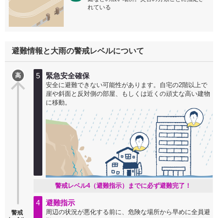
れている
避難情報と大雨の警戒レベルについて
5
緊急安全確保
高
安全に避難できない可能性があります。自宅の2階以上で
崖や斜面と反対側の部屋、もしくは近くの頑丈な高い建物
に移動。
警戒レベル4（避難指示）までに必ず避難完了！
4
避難指示
周辺の状況が悪化する前に、危険な場所から早めに全員避
警戒