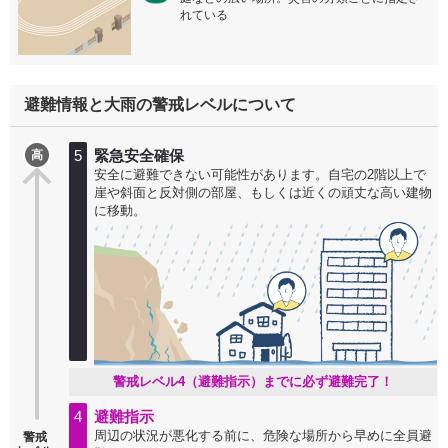
れている
避難情報と大雨の警戒レベルについて
5
緊急安全確保
高
安全に避難できない可能性があります。自宅の2階以上で
崖や斜面と反対側の部屋、もしくは近くの頑丈な高い建物
に移動。
警戒レベル4（避難指示）までに必ず避難完了！
4
避難指示
周辺の状況が悪化する前に、危険な場所から早めに全員避
警戒