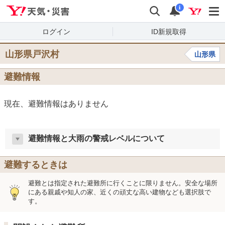
Yahoo!天気・災害
検索
通知
i
ログイン
ID新規取得
山形県戸沢村
山形県
避難情報
現在、避難情報はありません
避難情報と大雨の警戒レベルについて
避難するときは
避難とは指定された避難所に行くことに限りません。安全な場所
にある親戚や知人の家、近くの頑丈な高い建物なども選択肢で
す。