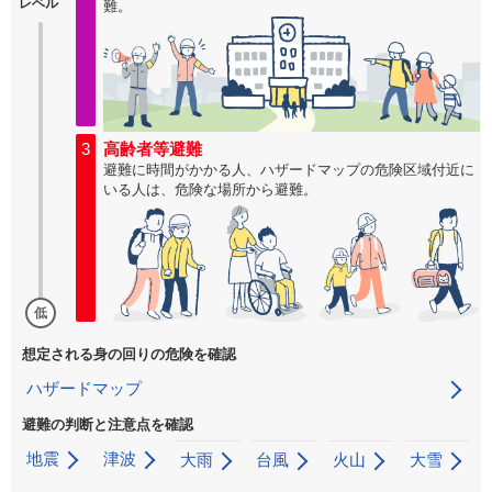
レベル
難。
3
高齢者等避難
避難に時間がかかる人、ハザードマップの危険区域付近に
いる人は、危険な場所から避難。
低
想定される身の回りの危険を確認
ハザードマップ
避難の判断と注意点を確認
地震
津波
大雨
台風
火山
大雪