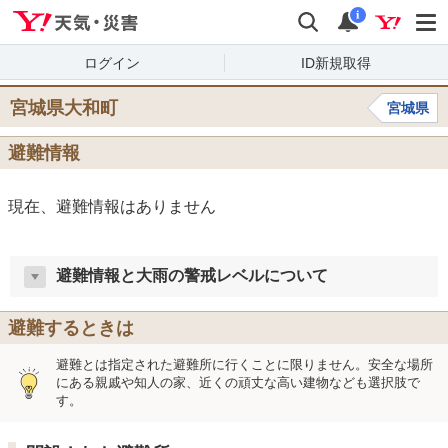
Yahoo!天気・災害
検索
通知
i
ログイン
ID新規取得
宮城県大和町
宮城県
避難情報
現在、避難情報はありません
避難情報と大雨の警戒レベルについて
避難するときは
避難とは指定された避難所に行くことに限りません。安全な場所
にある親戚や知人の家、近くの頑丈な高い建物なども選択肢で
す。