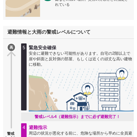
れている
避難情報と大雨の警戒レベルについて
5
緊急安全確保
高
安全に避難できない可能性があります。自宅の2階以上で
崖や斜面と反対側の部屋、もしくは近くの頑丈な高い建物
に移動。
警戒レベル4（避難指示）までに必ず避難完了！
4
避難指示
周辺の状況が悪化する前に、危険な場所から早めに全員避
警戒