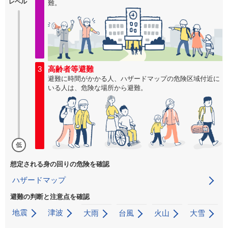
レベル
難。
3
高齢者等避難
避難に時間がかかる人、ハザードマップの危険区域付近に
いる人は、危険な場所から避難。
低
想定される身の回りの危険を確認
ハザードマップ
避難の判断と注意点を確認
地震
津波
大雨
台風
火山
大雪