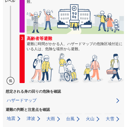
レベル
難。
3
高齢者等避難
避難に時間がかかる人、ハザードマップの危険区域付近に
いる人は、危険な場所から避難。
低
想定される身の回りの危険を確認
ハザードマップ
避難の判断と注意点を確認
地震
津波
大雨
台風
火山
大雪