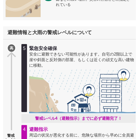
れている
避難情報と大雨の警戒レベルについて
5
緊急安全確保
高
安全に避難できない可能性があります。自宅の2階以上で
崖や斜面と反対側の部屋、もしくは近くの頑丈な高い建物
に移動。
警戒レベル4（避難指示）までに必ず避難完了！
4
避難指示
周辺の状況が悪化する前に、危険な場所から早めに全員避
警戒