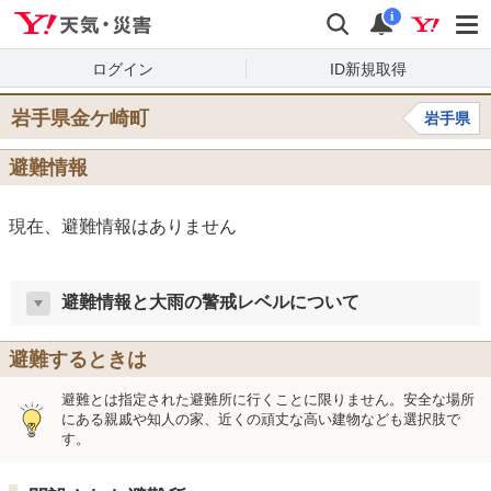
Yahoo!天気・災害
検索
通知
i
ログイン
ID新規取得
岩手県金ケ崎町
岩手県
避難情報
現在、避難情報はありません
避難情報と大雨の警戒レベルについて
避難するときは
避難とは指定された避難所に行くことに限りません。安全な場所
にある親戚や知人の家、近くの頑丈な高い建物なども選択肢で
す。