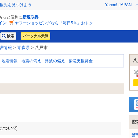
援先を見つけよう
Yahoo! JAPAN
でもっと便利に
新規取得
イン
ヤフーショッピングなら「毎日5％」おトク
パーソナル天気
設情報
>
青森県
> 八戸市
八
-
地震情報
-
地震の備え
-
津波の備え
-
緊急支援募金
防
について
警