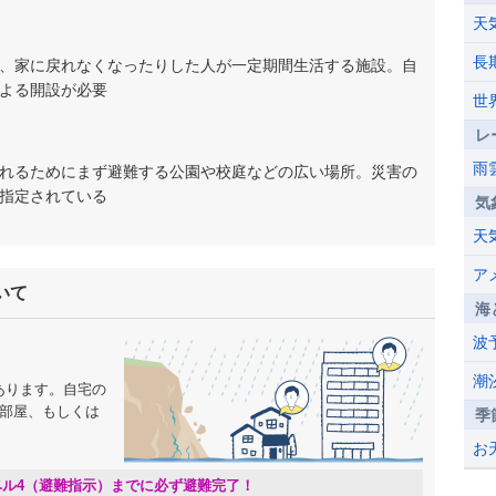
天
長
、家に戻れなくなったりした人が一定期間生活する施設。自
よる開設が必要
世
レ
雨
れるためにまず避難する公園や校庭などの広い場所。災害の
指定されている
気
天
ア
いて
海
波
潮
あります。自宅の
の部屋、もしくは
季
。
お
ベル4（避難指示）までに必ず避難完了！