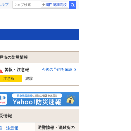
ヘルプ
鳴門渦潮高校
検索
戸市の防災情報
警報・注意報
今後の予想を確認
注意報
濃霧
災情報
避難情報・避難所の
報・注意報