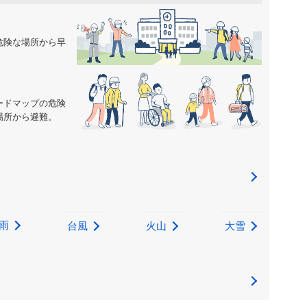
危険な場所から早
ードマップの危険
場所から避難。
雨
台風
火山
大雪