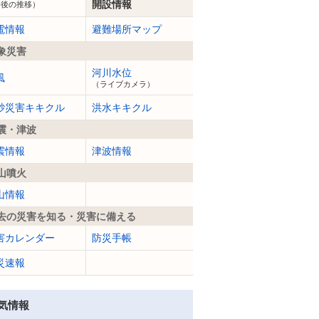
開設情報
今後の推移）
電情報
避難場所マップ
象災害
河川水位
風
（ライブカメラ）
砂災害キキクル
洪水キキクル
震・津波
震情報
津波情報
山噴火
山情報
去の災害を知る・災害に備える
害カレンダー
防災手帳
災速報
気情報