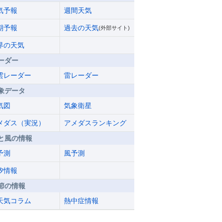
気予報
週間天気
期予報
過去の天気
(外部サイト)
界の天気
ーダー
雲レーダー
雷レーダー
象データ
気図
気象衛星
メダス（実況）
アメダスランキング
と風の情報
予測
風予測
汐情報
節の情報
天気コラム
熱中症情報