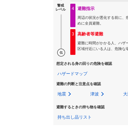
警戒
4
避難指示
レベル
周辺の状況が悪化する前に、
めに全員避難。
3
高齢者等避難
避難に時間がかかる人、ハザ
区域付近にいる人は、危険な
低
想定される身の回りの危険を確認
ハザードマップ
避難の判断と注意点を確認
地震
津波
大
避難するときの持ち物を確認
持ち出し品リスト