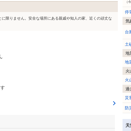
（
停
とに限りません。安全な場所にある親戚や知人の家、近くの頑丈な
気
台
土
地
ん
地
火
火
ます
過
災
防
天