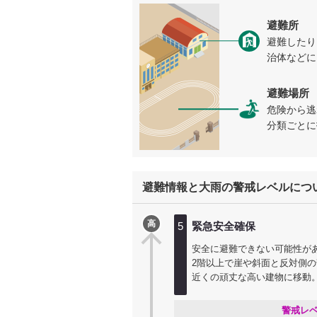
避難所
避難したり
治体などに
避難場所
危険から逃
分類ごとに
避難情報と大雨の警戒レベルにつ
高
5
緊急安全確保
安全に避難できない可能性が
2階以上で崖や斜面と反対側
近くの頑丈な高い建物に移動
警戒レ