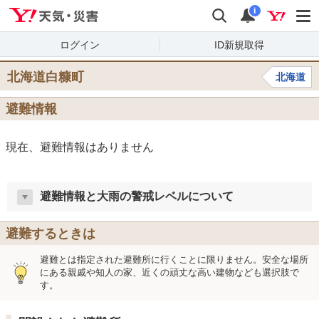
Yahoo!天気・災害
検索
通知
i
ログイン
ID新規取得
北海道白糠町
北海道
避難情報
現在、避難情報はありません
避難情報と大雨の警戒レベルについて
避難するときは
避難とは指定された避難所に行くことに限りません。安全な場所
にある親戚や知人の家、近くの頑丈な高い建物なども選択肢で
す。