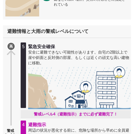
れている
避難情報と大雨の警戒レベルについて
5
緊急安全確保
高
安全に避難できない可能性があります。自宅の2階以上で
崖や斜面と反対側の部屋、もしくは近くの頑丈な高い建物
に移動。
警戒レベル4（避難指示）までに必ず避難完了！
4
避難指示
周辺の状況が悪化する前に、危険な場所から早めに全員避
警戒