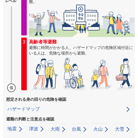
レベル
難。
3
高齢者等避難
避難に時間がかかる人、ハザードマップの危険区域付近に
いる人は、危険な場所から避難。
低
想定される身の回りの危険を確認
ハザードマップ
避難の判断と注意点を確認
地震
津波
大雨
台風
火山
大雪