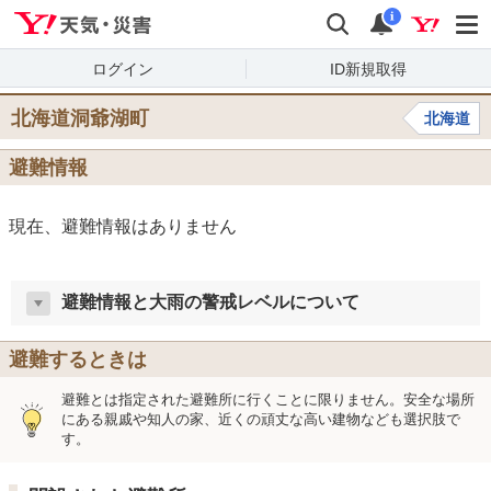
Yahoo!天気・災害
検索
通知
i
ログイン
ID新規取得
北海道洞爺湖町
北海道
避難情報
現在、避難情報はありません
避難情報と大雨の警戒レベルについて
避難するときは
避難とは指定された避難所に行くことに限りません。安全な場所
にある親戚や知人の家、近くの頑丈な高い建物なども選択肢で
す。