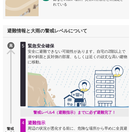
れている
避難情報と大雨の警戒レベルについて
5
緊急安全確保
高
安全に避難できない可能性があります。自宅の2階以上で
崖や斜面と反対側の部屋、もしくは近くの頑丈な高い建物
に移動。
警戒レベル4（避難指示）までに必ず避難完了！
4
避難指示
周辺の状況が悪化する前に、危険な場所から早めに全員避
警戒