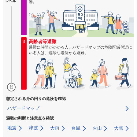
レベル
難。
3
高齢者等避難
避難に時間がかかる人、ハザードマップの危険区域付近に
いる人は、危険な場所から避難。
低
想定される身の回りの危険を確認
ハザードマップ
避難の判断と注意点を確認
地震
津波
大雨
台風
火山
大雪