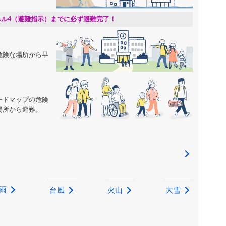
ベル4（避難指示）までに必ず避難完了！
危険な場所から早
ードマップの危険
場所から避難。
雨
台風
火山
大雪