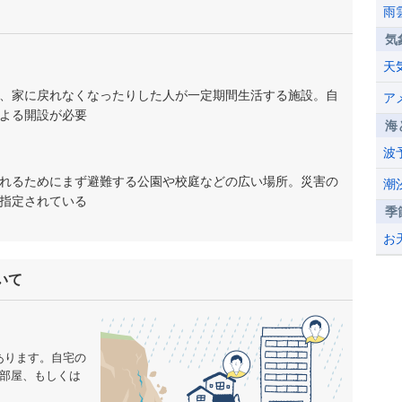
雨
気
天
、家に戻れなくなったりした人が一定期間生活する施設。自
ア
よる開設が必要
海
波
れるためにまず避難する公園や校庭などの広い場所。災害の
潮
指定されている
季
お
いて
あります。自宅の
の部屋、もしくは
。