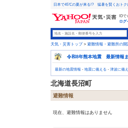
日本で45℃の夏が来る!? 猛暑を賢くおト
ID
ログ
天気・災害トップ
>
避難情報・避難所の開
令和8年熊本地震 最新情報
最新の地震情報
-
地震に備える
-
津波に備
北海道長沼町
避難情報
現在、避難情報はありません