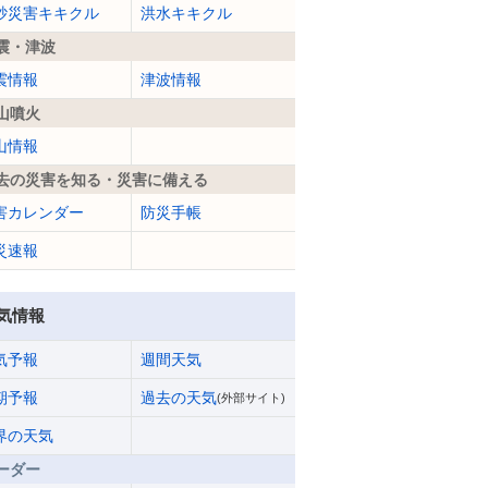
砂災害キキクル
洪水キキクル
震・津波
震情報
津波情報
山噴火
山情報
去の災害を知る・災害に備える
害カレンダー
防災手帳
災速報
気情報
気予報
週間天気
期予報
過去の天気
(外部サイト)
界の天気
ーダー