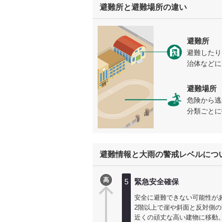
避難所と避難場所の違い
避難所
避難したり
治体などに
避難場所
危険から逃
分類ごとに
避難情報と大雨の警戒レベルにつ
高
5
緊急安全確保
安全に避難できない可能性が
2階以上で崖や斜面と反対側
近くの頑丈な高い建物に移動