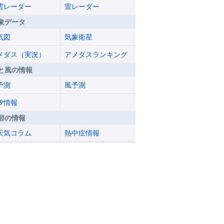
雲レーダー
雷レーダー
象データ
気図
気象衛星
メダス（実況）
アメダスランキング
と風の情報
予測
風予測
汐情報
節の情報
天気コラム
熱中症情報