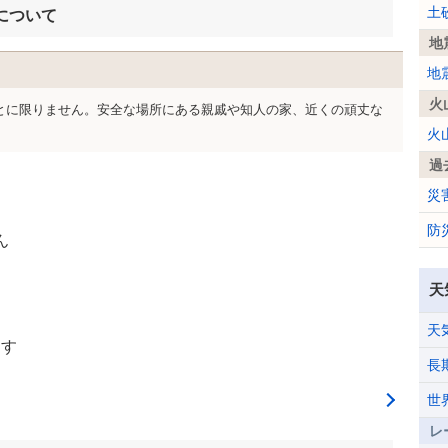
土
について
地
地
火
とに限りません。安全な場所にある親戚や知人の家、近くの頑丈な
火
過
災
防
ん
天
天
ます
長
世
レ