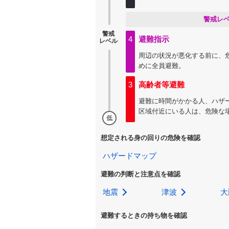
警戒レ
警戒
4
避難指示
レベル
周辺の状況が悪化する前に、
めに全員避難。
3
高齢者等避難
避難に時間がかかる人、ハザ
区域付近にいる人は、危険な
低
想定される身の回りの危険を確認
ハザードマップ
避難の判断と注意点を確認
地震
津波
大
避難するときの持ち物を確認