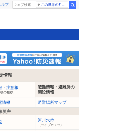
ヘルプ
この世界の片隅に
検索
災情報
避難情報・避難所の
報・注意報
開設情報
今後の推移）
電情報
避難場所マップ
象災害
河川水位
風
（ライブカメラ）