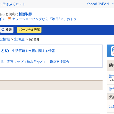
クに生き抜くヒント
Yahoo! JAPAN
でもっと便利に
新規取得
イン
ヤフーショッピングなら「毎日5％」おトク
パーソナル天気
設情報
>
北海道
> 長沼町
まとめ
-
生活再建や支援に関する情報
える
-
災害マップ（給水所など）
-
緊急支援募金
防
警
（
停
気
台