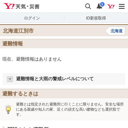
Yahoo!天気・災害
検索
通知
i
ログイン
ID新規取得
北海道江別市
北海道
避難情報
現在、避難情報はありません
避難情報と大雨の警戒レベルについて
避難するときは
避難とは指定された避難所に行くことに限りません。安全な場所
にある親戚や知人の家、近くの頑丈な高い建物なども選択肢で
す。