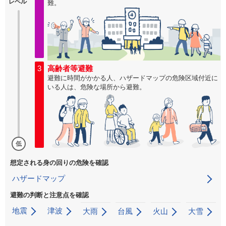
レベル
難。
3
高齢者等避難
避難に時間がかかる人、ハザードマップの危険区域付近に
いる人は、危険な場所から避難。
低
想定される身の回りの危険を確認
ハザードマップ
避難の判断と注意点を確認
地震
津波
大雨
台風
火山
大雪