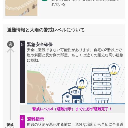
れている
避難情報と大雨の警戒レベルについて
5
緊急安全確保
高
安全に避難できない可能性があります。自宅の2階以上で
崖や斜面と反対側の部屋、もしくは近くの頑丈な高い建物
に移動。
警戒レベル4（避難指示）までに必ず避難完了！
4
避難指示
周辺の状況が悪化する前に、危険な場所から早めに全員避
警戒